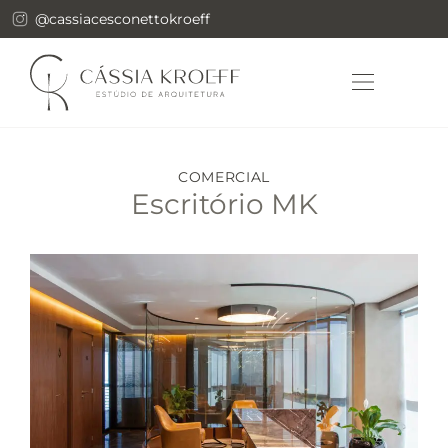
@cassiacesconettokroeff
SOBRE NÓS
COMERCIAL
Escritório MK